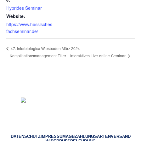
Hybrides Seminar
Website:
https://www.hessisches-
fachseminar.de/
47. Interbiologica Wiesbaden März 2024
Komplikationsmanagement Filler – Interaktives Live-online-Seminar
© 2023 Heilpraktiker Consulting
DATENSCHUTZ
IMPRESSUM
AGB
ZAHLUNGSARTEN
VERSAND