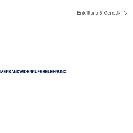
Entgiftung & Genetik
© 2023 Heilpraktiker Consulting
N
VERSAND
WIDERRUFSBELEHRUNG