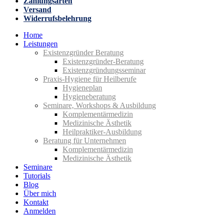
Zahlungsarten
Versand
Widerrufsbelehrung
Home
Leistungen
Existenzgründer Beratung
Existenz­gründer-Beratung
Existenz­gründungs­seminar
Praxis-Hygiene für Heilberufe
Hygiene­plan
Hygiene­beratung
Seminare, Workshops & Ausbildung
Komplementär­medizin
Medizinische Ästhetik
Heilpraktiker-Ausbildung
Beratung für Unternehmen
Komplementärmedizin
Medizinische Ästhetik
Seminare
Tutorials
Blog
Über mich
Kontakt
Anmelden