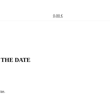
0,00
€
E THE DATE
rze.