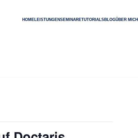
HOME
LEISTUNGEN
SEMINARE
TUTORIALS
BLOG
ÜBER MICH
uf Doctaris