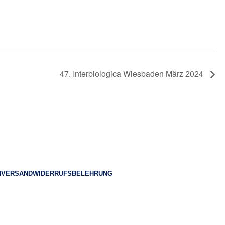
47. Interbiologica Wiesbaden März 2024
© 2023 Heilpraktiker Consulting
N
VERSAND
WIDERRUFSBELEHRUNG