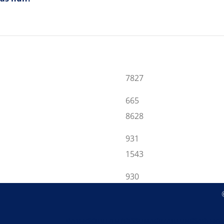
7827
665
8628
931
1543
930
DATENSCHUTZ
IMPRESSUM
AGB
ZAHLUNGSARTEN
V