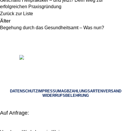
Geschafft! Heilpraktiker – und jetzt? Dein Weg zur
erfolgreichen Praxisgründung
Zurück zur Liste
Älter
Begehung durch das Gesundheitsamt – Was nun?
© 2023 Heilpraktiker Consulting
DATENSCHUTZ
IMPRESSUM
AGB
ZAHLUNGSARTEN
VERSAND
WIDERRUFSBELEHRUNG
Auf Anfrage: