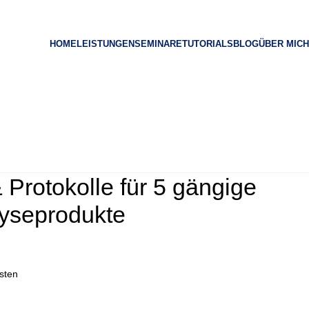
HOME
LEISTUNGEN
SEMINARE
TUTORIALS
BLOG
ÜBER MICH
Protokolle für 5 gängige
olyseprodukte
sten