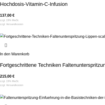
Hochdosis-Vitamin-C-Infusion
137,00
€
zzgl. 19% MwSt.
zzgl.
Versandkosten
In den Warenkorb
Fort­ge­schrittene Techniken Falten­­unterspritzu
215,00
€
zzgl. 19% MwSt.
zzgl.
Versandkosten