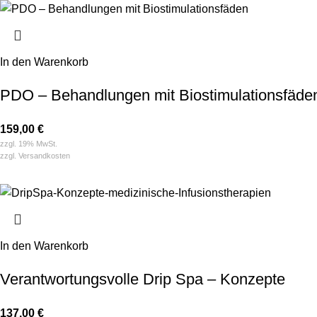
In den Warenkorb
PDO – Behandlungen mit Biostimulation­s­fäde
159,00
€
zzgl. 19% MwSt.
zzgl.
Versandkosten
In den Warenkorb
Verantwortungsvolle Drip Spa – Konzepte
137,00
€