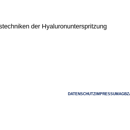
is­techniken der Hyaluron­unterspritzung
DATENSCHUTZ
IMPRESSUM
AGB
Z