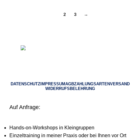
1
2
3
→
© 2023 Heilpraktiker Consulting
DATENSCHUTZ
IMPRESSUM
AGB
ZAHLUNGSARTEN
VERSAND
WIDERRUFSBELEHRUNG
Auf Anfrage:
Hands-on-Workshops in Kleingruppen
Einzeltraining in meiner Praxis oder bei Ihnen vor Ort