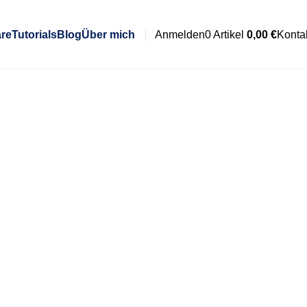
re
Tutorials
Blog
Über mich
Anmelden
0
Artikel
0,00
€
Konta